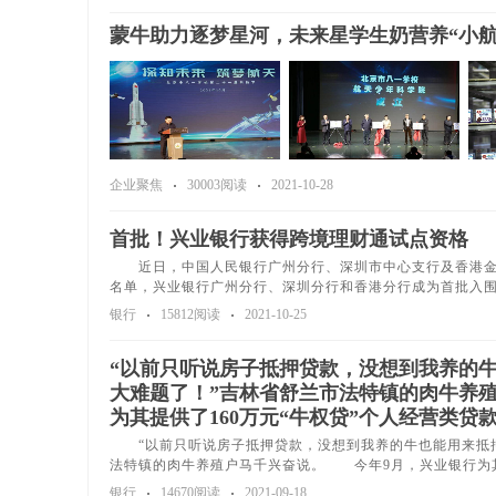
蒙牛助力逐梦星河，未来星学生奶营养“小航
企业聚焦
30003阅读
2021-10-28
首批！兴业银行获得跨境理财通试点资格
近日，中国人民银行广州分行、深圳市中心支行及香港金融
名单，兴业银行广州分行、深圳分行和香港分行成为首批入
银行
15812阅读
2021-10-25
“以前只听说房子抵押贷款，没想到我养的
大难题了！”吉林省舒兰市法特镇的肉牛养殖
为其提供了160万元“牛权贷”个人经营类贷
“以前只听说房子抵押贷款，没想到我养的牛也能用来抵押
法特镇的肉牛养殖户马千兴奋说。 今年9月，兴业银行为
银行
14670阅读
2021-09-18