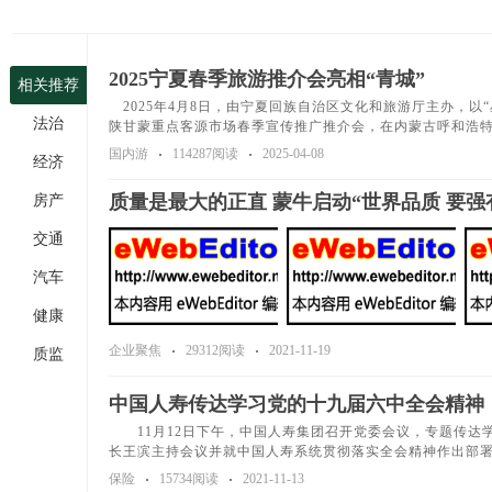
2025宁夏春季旅游推介会亮相“青城”
相关推荐
2025年4月8日，由宁夏回族自治区文化和旅游厅主办，以
法治
陕甘蒙重点客源市场春季宣传推广推介会，在内蒙古呼和浩
国内游
114287阅读
2025-04-08
经济
质量是最大的正直 蒙牛启动“世界品质 要强
房产
交通
汽车
健康
企业聚焦
29312阅读
2021-11-19
质监
中国人寿传达学习党的十九届六中全会精神
11月12日下午，中国人寿集团召开党委会议，专题传达
长王滨主持会议并就中国人寿系统贯彻落实全会精神作出部
保险
15734阅读
2021-11-13