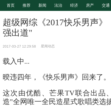
首页
推荐
新闻
法治
经济
房产
交通
时尚
旅游
超级网综《2017快乐男声》
强出道"
2017-03-27 12:29:58
星闻动态
载入中...
暌违四年，《快乐男声》回来了。
这次由优酷、芒果TV联合出品
造"全网唯一全民造星式歌唱类选