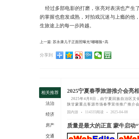
经过多部电影的打磨，张亮对表演也产生了
的掌握也愈发成熟，对拍戏沉迷与上瘾的他
生旅途上的每一步跨越。
上一篇: 苏永康儿子正面照曝光!嘟嘟脸+高
分享到
2025宁夏春季旅游推介会亮相
相关推荐
2025年4月8日，由宁夏回族自治区
法治
陕甘蒙重点客源市场春季宣传推广推介
国内游
114335阅读
2025-04-08
经济
质量是最大的正直 蒙牛启动“
房产
交通