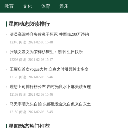
教育
文化
体育
娱乐
星闻动态阅读排行
演员高溜整容失败鼻子坏死 并面临200万违约
赔偿
12348
阅读
2021-02-03 15:48
张颂文发文为荣梓杉庆生：朝阳 生日快乐
12208
阅读
2021-02-03 15:47
王耀庆首次vogue大片 立春之时引领绅士多变
穿搭
12170
阅读
2021-02-03 15:46
理想上司排行榜公布 内村光良水卜麻美获五连
霸
12168
阅读
2021-02-03 15:46
马天宇晒光头自拍 头部散发金光自侃来自东土
大唐
12159
阅读
2021-02-03 15:45
星闻动态热门推荐