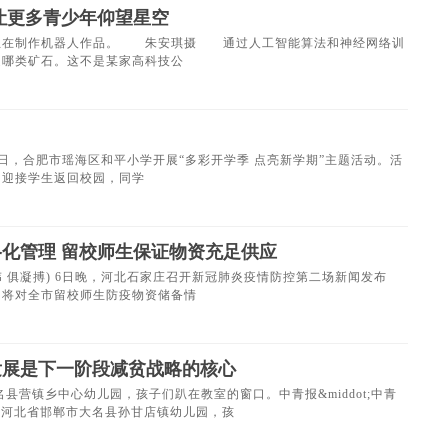
让更多青少年仰望星空
生在制作机器人作品。 朱安琪摄 通过人工智能算法和神经网络训
是哪类矿石。这不是某家高科技公
，合肥市瑶海区和平小学开展“多彩开学季 点亮新学期”主题活动。活
口迎接学生返回校园，同学
化管理 留校师生保证物资充足供应
 俱凝搏) 6日晚，河北石家庄召开新冠肺炎疫情防控第二场新闻发布
，将对全市留校师生防疫物资储备情
发展是下一阶段减贫战略的核心
名县营镇乡中心幼儿园，孩子们趴在教室的窗口。中青报&middot;中青
1日，河北省邯郸市大名县孙甘店镇幼儿园，孩