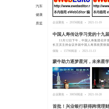
汽车
健康
企业聚焦
29356阅读
2021-11-19
质监
中国人寿传达学习党的十九
11月12日下午，中国人寿集团召开
长王滨主持会议并就中国人寿系统贯彻
保险
15790阅读
2021-11-13
蒙牛助力逐梦星河，未来星学
企业聚焦
30050阅读
2021-10-28
首批！兴业银行获得跨境理