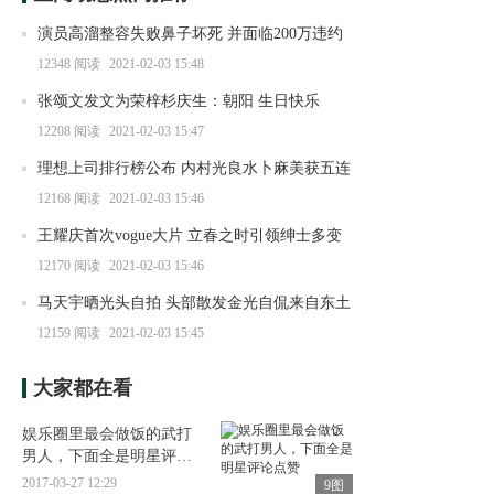
演员高溜整容失败鼻子坏死 并面临200万违约
赔偿
12348
阅读
2021-02-03 15:48
张颂文发文为荣梓杉庆生：朝阳 生日快乐
12208
阅读
2021-02-03 15:47
理想上司排行榜公布 内村光良水卜麻美获五连
霸
12168
阅读
2021-02-03 15:46
王耀庆首次vogue大片 立春之时引领绅士多变
穿搭
12170
阅读
2021-02-03 15:46
马天宇晒光头自拍 头部散发金光自侃来自东土
大唐
12159
阅读
2021-02-03 15:45
大家都在看
娱乐圈里最会做饭的武打
男人，下面全是明星评论
点赞
2017-03-27 12:29
9图