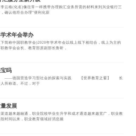
云格(化名)像往常一样携带办理购汇业务所需的材料来到兴业银行三
，确认他符合办理“便利化薪
年学术年会举办
下简称中国职教学会)2020年学术年会以线上线下相结合，线上为主的
职教学会会长、教育部原副部长鲁昕，
法宝吗
——德国营造学习型社会的探索与实践 【世界教育之窗】 长
世人所称道。不过，对于
质量发展
道越来越融通，职业院校毕业生升学和成才通道越来越宽广，职业教
段时间以来，职业教育领域好消息频