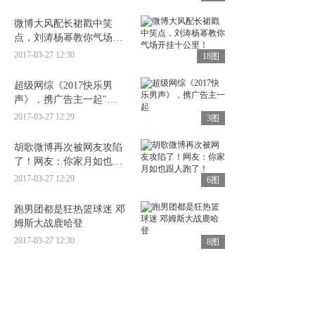
微博大风配长裙戳中笑
点，刘涛杨幂教你气场开
挂十公里！
2017-03-27 12:30
18图
超级网综《2017快乐男
声》，携广告主一起"最
强出道"
2017-03-27 12:29
3图
胡歌微博再次被网友攻陷
了！网友：你家月如也跟
人跑了！
2017-03-27 12:29
6图
跑男团都是狂热篮球迷 邓
姆斯大战鹿哈登
2017-03-27 12:30
8图