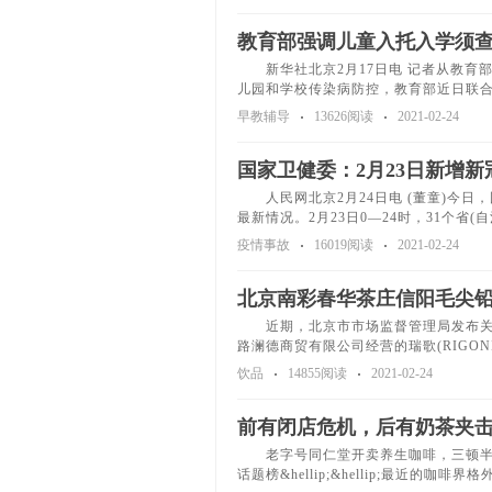
教育部强调儿童入托入学须
新华社北京2月17日电 记者从教育
儿园和学校传染病防控，教育部近日联
早教辅导
13626阅读
2021-02-24
国家卫健委：2月23日新增新
人民网北京2月24日电 (董童)今日，
最新情况。2月23日0—24时，31个省
疫情事故
16019阅读
2021-02-24
北京南彩春华茶庄信阳毛尖铅
近期，北京市市场监督管理局发布关于2
路澜德商贸有限公司经营的瑞歌(RIGONI
饮品
14855阅读
2021-02-24
前有闭店危机，后有奶茶夹
老字号同仁堂开卖养生咖啡，三顿半、
话题榜&hellip;&hellip;最近的