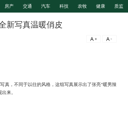
房产
交通
汽车
科技
农牧
健康
质监
 全新写真温暖俏皮
A+
A-
写真，不同于以往的风格，这组写真展示出了张亮“暖男辣
现出来。