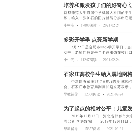
培养和激发孩子们的好奇心 
首都师范大学附属中学机器人社团的学
练，输入一张矿石的图片就能分辨出它
小中高
17808阅读
2021-02-24
多彩开学季 点亮新学期
2月22日是合肥市中小学开学日，当日
动中，老师们身穿牛年卡通服饰在校门
小中高
11247阅读
2021-02-24
石家庄离校学生纳入属地网格
中新网石家庄1月7日电 (陈昊 李晓伟
会。石家庄市教育局副局长赵立芬表示
早教辅导
12300阅读
2021-02-24
为了起点的相对公平：儿童
2019年12月13日，河北省邯郸市大
网记者 李隽辉/摄 2019年12月1
早教辅导
15357阅读
2021-02-24