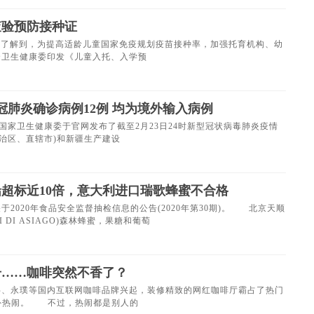
查验预防接种证
部了解到，为提高适龄儿童国家免疫规划疫苗接种率，加强托育机构、幼
合卫生健康委印发《儿童入托、入学预
冠肺炎确诊病例12例 均为境外输入病例
国家卫生健康委于官网发布了截至2月23日24时新型冠状病毒肺炎疫情
(自治区、直辖市)和新疆生产建设
超标近10倍，意大利进口瑞歌蜂蜜不合格
020年食品安全监督抽检信息的公告(2020年第30期)。 北京天顺
 DI ASIAGO)森林蜂蜜，果糖和葡萄
击……咖啡突然不香了？
永璞等国内互联网咖啡品牌兴起，装修精致的网红咖啡厅霸占了热门
咖啡界格外热闹。 不过，热闹都是别人的