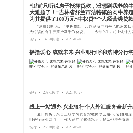
“以前只听说房子抵押贷款，没想到我养的
大难题了！”吉林省舒兰市法特镇的肉牛养殖
为其提供了160万元“牛权贷”个人经营类贷
“以前只听说房子抵押贷款，没想到我养的牛也能用来抵押
法特镇的肉牛养殖户马千兴奋说。 今年9月，兴业银行为
银行
14670阅读
2021-09-18
播撒爱心 成就未来 兴业银行呼和浩特分行
银行
28971阅读
2021-08-27
线上一站通办 兴业银行个人外汇服务全新升
夏日炎炎，来自三明学院的台湾教师李云格(化名)像往常
明分行营业网点，工作人员在了解情况后，确认他符合办理“
银行
23378阅读
2021-08-10