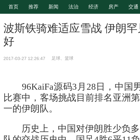
首页
推荐
新闻
法治
经济
房产
交通
时尚
旅游
波斯铁骑难适应雪战 伊朗
好
2017-03-27 12:26:47
足球、篮球
96KaiFa源码3月28日，中国
比赛中，客场挑战目前排名亚洲第
一的伊朗队。
历史上，中国对伊朗胜少负多，从
队的交战历史中，国足4胜6平11