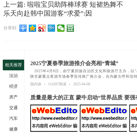
上一篇: 啦啦宝贝助阵棒球赛 短裙热舞不
乐天向赴韩中国游客“求爱”:因
分享到
2025宁夏春季旅游推介会亮相“青城”
相关推荐
2025年4月8日，由宁夏回族自治区文化和旅游厅主办，以
法治
陕甘蒙重点客源市场春季宣传推广推介会，在内蒙古呼和浩
国内游
114287阅读
2025-04-08
经济
质量是最大的正直 蒙牛启动“世界品质 要强
房产
交通
汽车
健康